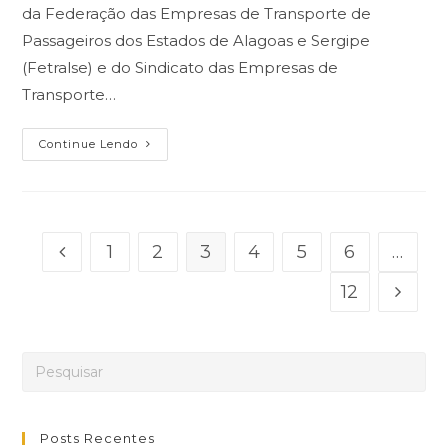
da Federação das Empresas de Transporte de
Passageiros dos Estados de Alagoas e Sergipe
(Fetralse) e do Sindicato das Empresas de
Transporte…
Fabiana
Continue Lendo
Droppa
Faz
Parte
Do
Podcast
Embarque
Nessa
1
2
3
4
5
6
…
Ir para a página anterior
12
Ir para
Posts Recentes