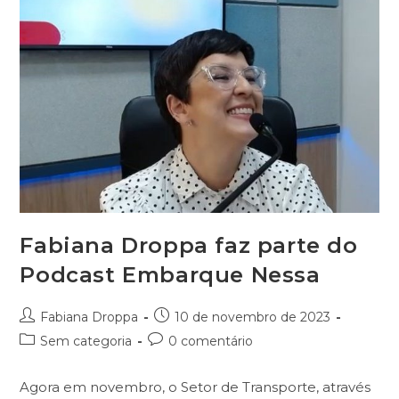
Fabiana Droppa faz parte do
Podcast Embarque Nessa
Autor
Post
Fabiana Droppa
10 de novembro de 2023
do
publicado:
Categoria
Comentários
Sem categoria
0 comentário
post:
do
do
post:
post:
Agora em novembro, o Setor de Transporte, através