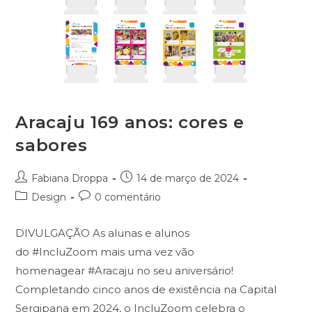
Aracaju 169 anos: cores e
sabores
Autor
Post
Fabiana Droppa
14 de março de 2024
do
publicado:
Categoria
Comentários
Design
0 comentário
post:
do
do
post:
post:
DIVULGAÇÃO As alunas e alunos
do #IncluZoom mais uma vez vão
homenagear #Aracaju no seu aniversário!
Completando cinco anos de existência na Capital
Sergipana em 2024, o IncluZoom celebra o