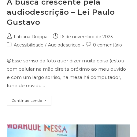
A busca crescente pela
audiodescrição – Lei Paulo
Gustavo
Autor
Post
Fabiana Droppa
16 de novembro de 2023
do
publicado:
Categoria
Comentários
Acessibilidade
/
Audiodescricao
0 comentário
post:
do
do
post:
post:
😉Esse sorriso da foto quer dizer muita coisa (estou
com celular na mão direita próximo ao meu ouvido
e com um largo sorriso, na mesa há computador,
fone de ouvido…
A
Continue Lendo
Busca
Crescente
Pela
Audiodescrição
–
Lei
Paulo
Gustavo