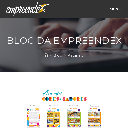
Ir
MENU
para
o
conteúdo
BLOG DA EMPREENDEX
>
Blog
>
Página 3