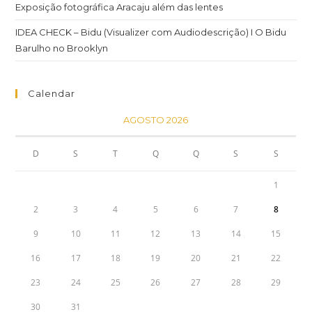
Exposição fotográfica Aracaju além das lentes
IDEA CHECK – Bidu (Visualizer com Audiodescrição) I O Bidu
Barulho no Brooklyn
Calendar
AGOSTO 2026
D
S
T
Q
Q
S
S
1
2
3
4
5
6
7
8
9
10
11
12
13
14
15
16
17
18
19
20
21
22
23
24
25
26
27
28
29
30
31